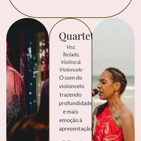
Quarteto
Voz,
Teclado,
Violino &
Violoncelo
O som do
violoncelo
trazendo
profundidade
e mais
emoção à
apresentação.