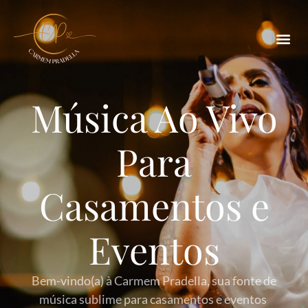
Música Ao Vivo
Para
Casamentos e
Eventos
Bem-vindo(a) à Carmem Pradella, sua fonte de
música sublime para casamentos e eventos