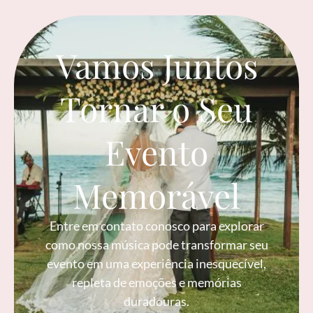
Vamos Juntos
Tornar o Seu
Evento
Memorável
Entre em contato conosco para explorar
como nossa música pode transformar seu
evento em uma experiência inesquecível,
repleta de emoções e memórias
duradouras.